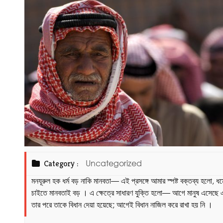
Category :
Uncategorized
মনযূরুল হক ধর্ম বড় নাকি মানবতা— এই প্রসঙ্গে আমার স্পষ্ট বক্তব্য হলো, ধর্
চাইতে মানবতাই বড় । এ ক্ষেত্রে সাধারণ যুক্তি হলো— আগে মানুষ এসেছে 
তার পরে তাকে বিধান দেয়া হয়েছে; আগেই বিধান নাজিল করে রাখা হয় নি ।