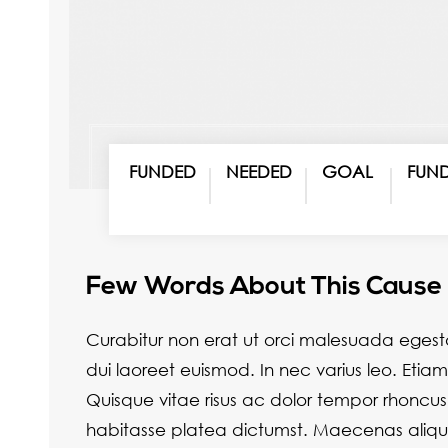
FUNDED
NEEDED
GOAL
FUN
$5000
$3000
$8000
63%
Few Words About This Cause
Curabitur non erat ut orci malesuada egest
dui laoreet euismod. In nec varius leo. Etiam p
Quisque vitae risus ac dolor tempor rhoncus. 
habitasse platea dictumst. Maecenas aliquet 